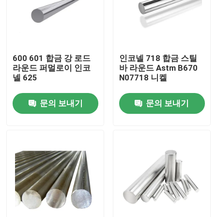
600 601 합금 강 로드
인코넬 718 합금 스틸
라운드 퍼멀로이 인코
바 라운드 Astm B670
넬 625
N07718 니켈
문의 보내기
문의 보내기
집
제품
동영상