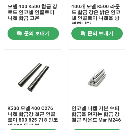
모넬 400 K500 합금 강
400개 모넬 K500 라운
로드 인코넬 인콜로이
드 합금 강은 밝은 인코
우리에 대하여
니켈 합금 고온
넬 인콜로이 니켈을 방
해합니다
문의 보내기
문의 보내기
공장 여행
품질 관리
연락주세요
인용문을 요구하세요
K500 모넬 400 C276
인코넬 니켈 기본 수퍼
스테인레스 스틸 합금
니켈 합금강 철근 인콜
합금을 던지는 합금 강
로이 800 825 718 인코
철근 라운드 Mar M246
넬 600 둥근 봉
스테인레스 강 플레이트 시트