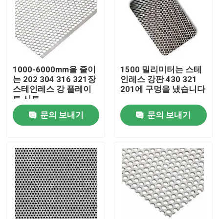
우리에 대하여
공장 여행
1000-6000mm을 줄이
1500 밀리미터는 스테
는 202 304 316 321장
인레스 강판 430 321
스테인레스 강 플레이
201에 구멍을 냈습니다
품질 관리
트 시트
문의 보내기
문의 보내기
연락주세요
인용문을 요구하세요
스테인레스 스틸 합금
스테인레스 강 플레이트 시트