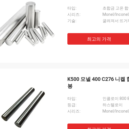
타입:
초합금 고온 합
시리즈:
Monel/Inconel
기술:
굴려져서 뜨거
최고의 가격
K500 모넬 400 C276 니
봉
타입:
인콜로이 800 8
등급:
하스텔로이
시리즈:
Monel/Inconel