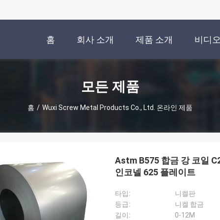
홈
회사 소개
제품 소개
비디
모든 제품
홈
/
Wuxi Screw Metal Products Co., Ltd. 온라인 제품
Astm B575 합금 강 코일 C276 하스텔로이 Ｘ N06
인코넬 625 플레이트
타입:
니켈판
등급:
니켈 합금
길이:
0-12M