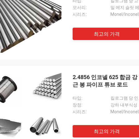
타입:
킬로그램 당 고급
모서리:
밀 에지 슬릿 
시리즈:
Monel/Inconel
최고의 가격
2.4856 인코넬 625 합금 강 
근 봉 파이프 튜브 로드
타입:
장점:
강하 내부식성
시리즈:
Monel/Inconel
최고의 가격