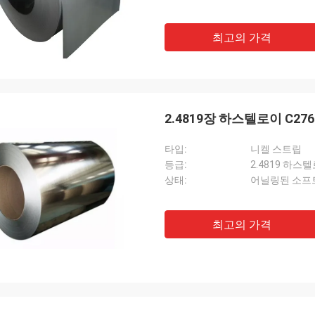
최고의 가격
타입:
니켈 스트립
등급:
2.4819 하스텔
상태:
어닐링된 소프
최고의 가격