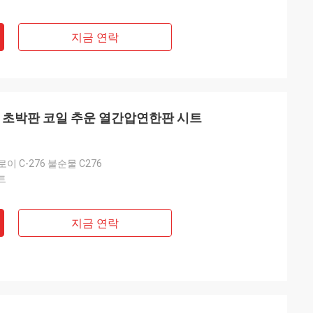
지금 연락
2.4819장 하스텔로이 C276 초박판 코일 추운 열간압연한판 시트
로이 C-276 불순물 C276
트
지금 연락