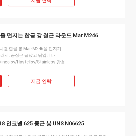
지금 연락
 던지는 합금 강 철근 라운드 Mar M246
켈 합금 봉 Mar-M246을 던지기
브러시, 공장은 끝났고 닦입니다
/Incoloy/Hastelloy/Stainless 강철
지금 연락
18 인코넬 625 둥근 봉 UNS N06625