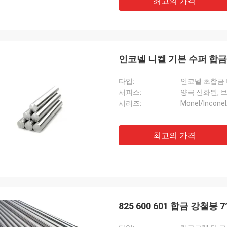
최고의 가격
인코넬 니켈 기본 수퍼 합금을
타입:
인코넬 초합금 니
서피스:
양극 산화된, 
시리즈:
Monel/Inconel
최고의 가격
825 600 601 합금 강철봉 7