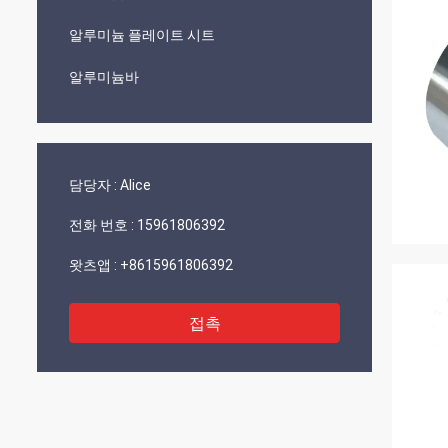
알루미늄 플레이트 시트
알루미늄바
담당자 :
Alice
전화 번호 :
15961806392
왓츠앱 :
+8615961806392
접촉