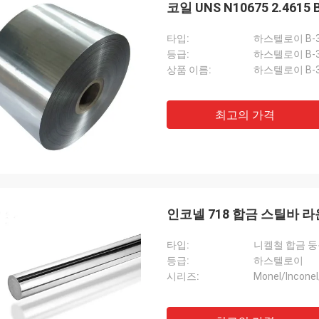
코일 UNS N10675 2.46
타입:
하스텔로이 B-3 
등급:
하스텔로이 B-
상품 이름:
하스텔로이 B-
최고의 가격
인코넬 718 합금 스틸바 라운드
타입:
니켈철 합금 둥근
등급:
하스텔로이
시리즈:
Monel/Inconel