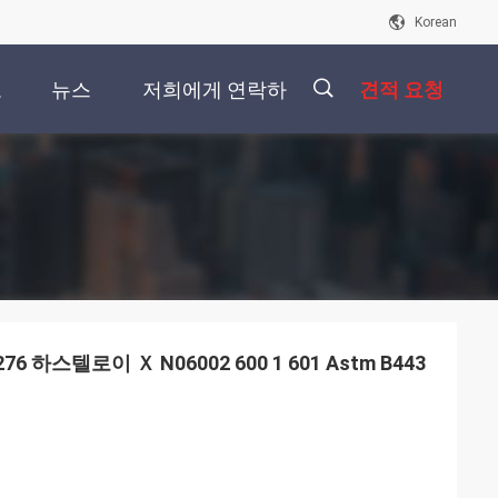
Korean
오
뉴스
저희에게 연락하
견적 요청
십시오
描
述
002 600 1 601 Astm B443