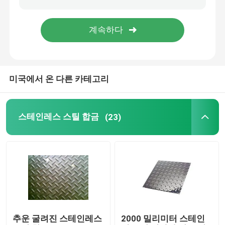
합금 강 스트립
합금 강 철근
미국에서 온 다른 카테고리
합금 강 강관
스테인레스 스틸 합금
(23)
알루미늄 코일
알루미늄 플레이트 시트
알루미늄바
추운 굴려진 스테인레스
2000 밀리미터 스테인