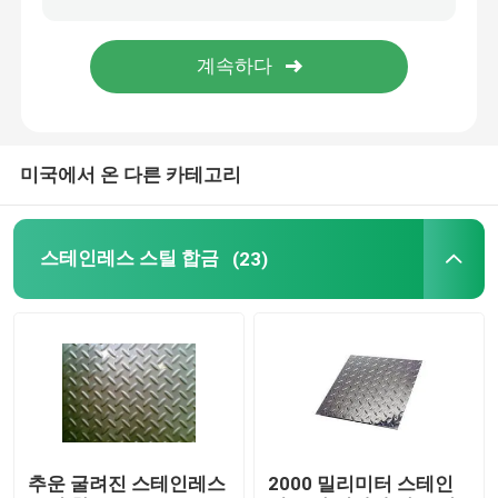
합금 강 스트립
합금 강 철근
미국에서 온 다른 카테고리
합금 강 강관
스테인레스 스틸 합금
(23)
알루미늄 코일
알루미늄 플레이트 시트
알루미늄바
추운 굴려진 스테인레스
2000 밀리미터 스테인