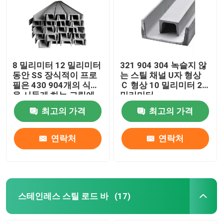
스테인레스 강 코일재
SS 장식적 프로필
8 밀리미터 12 밀리미터
321 904 304 녹슬지 않
동안 SS 장식적이 프로
는 스틸 채널 U자 형상
필은 430 904개의 식물
Ｃ 형상 10 밀리미터 20
스테인레스 스틸 로드 바
을 시들게 하는 그림에
밀리미터
유리를 끼웁니다
최고의 가격
최고의 가격
스테인레스 강 튜브관
연락처
연락처
스테인레스 강 와이어 롤
합금 강 시트
스테인레스 스틸 로드 바
(17)
합금 강 코일