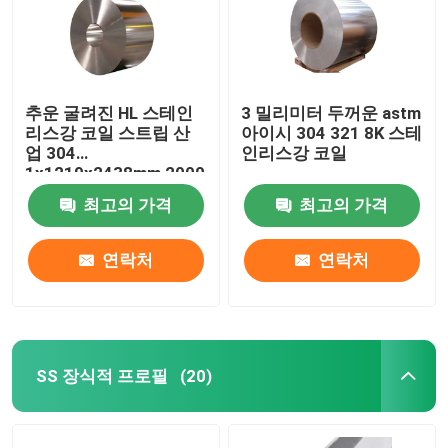
우리에 대하여
추운 굴려진 HL 스테인
3 밀리미터 두꺼운 astm
공장 여행
리스강 코일 스트립 산
아이시 304 321 8K 스테
업 304
인리스강 코일
1x1219x2438mm 2000
품질 관리
밀리미터
최고의 가격
최고의 가격
연락주세요
연락처
연락처
인용문을 요구하세요
스테인레스 스틸 합금
SS 장식적 프로필
(20)
스테인레스 강 플레이트 시트