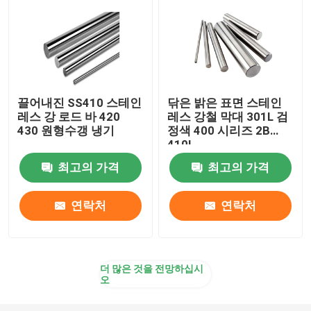
합금 강 스트립
합금 강 철근
끌어내진 SS410 스테인
닦은 밝은 표면 스테인
레스 강 로드 바 420
레스 강철 막대 301L 검
합금 강 강관
430 원형수갱 냉기
정색 400 시리즈 2B
410L
알루미늄 코일
최고의 가격
최고의 가격
연락처
연락처
알루미늄 플레이트 시트
알루미늄바
더 많은 것을 전망하십시
오