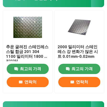
합금 강 스트립
합금 강 철근
합금 강 강관
추운 굴려진 스테인레스
2000 밀리미터 스테인
스틸 합금 201 304
레스 강 변화가 많은 시
1100 밀리미터 1800 밀
트 0.01mm-0.02mm
알루미늄 코일
리미터
최고의 가격
최고의 가격
알루미늄 플레이트 시트
연락처
연락처
알루미늄바