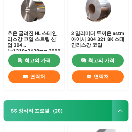
우리에 대하여
추운 굴려진 HL 스테인
3 밀리미터 두꺼운 astm
공장 여행
리스강 코일 스트립 산
아이시 304 321 8K 스테
업 304
인리스강 코일
1x1219x2438mm 2000
품질 관리
밀리미터
최고의 가격
최고의 가격
연락주세요
연락처
연락처
인용문을 요구하세요
스테인레스 스틸 합금
SS 장식적 프로필
(20)
스테인레스 강 플레이트 시트