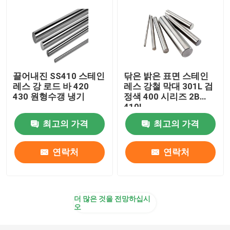
합금 강 스트립
합금 강 철근
끌어내진 SS410 스테인
닦은 밝은 표면 스테인
레스 강 로드 바 420
레스 강철 막대 301L 검
합금 강 강관
430 원형수갱 냉기
정색 400 시리즈 2B
410L
알루미늄 코일
최고의 가격
최고의 가격
연락처
연락처
알루미늄 플레이트 시트
알루미늄바
더 많은 것을 전망하십시
오