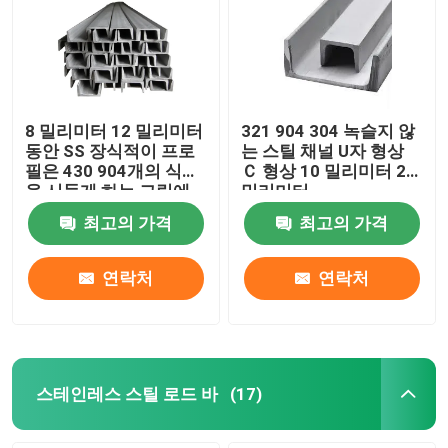
스테인레스 강 코일재
SS 장식적 프로필
8 밀리미터 12 밀리미터
321 904 304 녹슬지 않
동안 SS 장식적이 프로
는 스틸 채널 U자 형상
필은 430 904개의 식물
Ｃ 형상 10 밀리미터 20
스테인레스 스틸 로드 바
을 시들게 하는 그림에
밀리미터
유리를 끼웁니다
최고의 가격
최고의 가격
스테인레스 강 튜브관
연락처
연락처
스테인레스 강 와이어 롤
합금 강 시트
스테인레스 스틸 로드 바
(17)
합금 강 코일